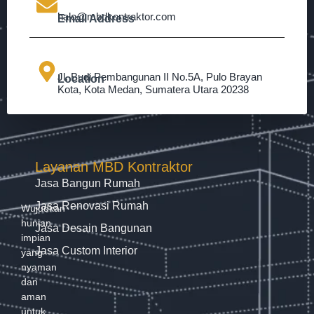
halo@mbdkontraktor.com
Email Address
Jl. Budi Pembangunan II No.5A, Pulo Brayan
Location
Kota, Kota Medan, Sumatera Utara 20238
Layanan MBD Kontraktor
Jasa Bangun Rumah
Jasa Renovasi Rumah
Wujudkan
hunian
Jasa Desain Bangunan
impian
Jasa Custom Interior
yang
nyaman
dan
aman
untuk