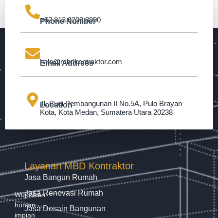
+62 813 6209 8990
Phone Number
halo@mbdkontraktor.com
Email Address
Jl. Budi Pembangunan II No.5A, Pulo Brayan
Location
Kota, Kota Medan, Sumatera Utara 20238
Layanan MBD Kontraktor
Jasa Bangun Rumah
Jasa Renovasi Rumah
Wujudkan
hunian
Jasa Desain Bangunan
impian