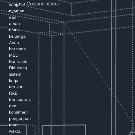
Jasa Custom Interior
yang
nyaman
dan
aman
untuk
keluarga
Anda
bersama
MBD
Kontraktor.
Didukung
sistem
kerja
terukur,
RAB
transparan,
dan
komitmen
pengerjaan
tepat
waktu.