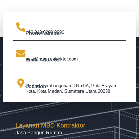
+62 813 6209 8990
Phone Number
halo@mbdkontraktor.com
Email Address
Jl. Budi Pembangunan II No.5A, Pulo Brayan
Location
Kota, Kota Medan, Sumatera Utara 20238
Layanan MBD Kontraktor
Jasa Bangun Rumah