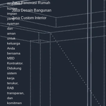
Jasa Renovasi Rumah
Wujudkan
hunian
Jasa Desain Bangunan
impian
Jasa Custom Interior
yang
nyaman
dan
aman
untuk
keluarga
Anda
bersama
MBD
Kontraktor.
Didukung
sistem
kerja
terukur,
RAB
transparan,
dan
komitmen