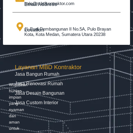
halo@mbdkontraktor.com
Email Address
Jl. Budi Pembangunan II No.5A, Pulo Brayan
Location
Kota, Kota Medan, Sumatera Utara 20238
Layanan MBD Kontraktor
Jasa Bangun Rumah
Jasa Renovasi Rumah
Wujudkan
hunian
Jasa Desain Bangunan
impian
Jasa Custom Interior
yang
nyaman
dan
aman
untuk