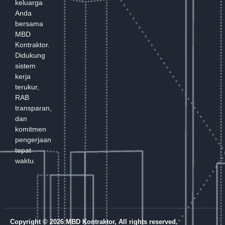
keluarga
Anda
bersama
MBD
Kontraktor.
Didukung
sistem
kerja
terukur,
RAB
transparan,
dan
komitmen
pengerjaan
tepat
waktu.
Copyright © 2026 MBD Kontraktor, All rights reserved.