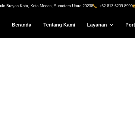
Pulo Brayan Kota, Kota Medan, Sumatera Utara 20238
+62 813 6209 8990
Beranda
Tentang Kami
Layanan
Port