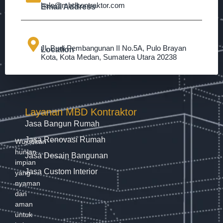
halo@mbdkontraktor.com
Email Address
Jl. Budi Pembangunan II No.5A, Pulo Brayan
Location
Kota, Kota Medan, Sumatera Utara 20238
Layanan MBD Kontraktor
Jasa Bangun Rumah
Jasa Renovasi Rumah
Wujudkan
hunian
Jasa Desain Bangunan
impian
Jasa Custom Interior
yang
nyaman
dan
aman
untuk