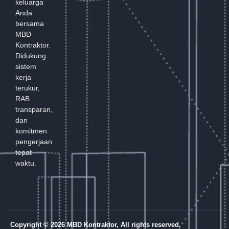
keluarga
Anda
bersama
MBD
Kontraktor.
Didukung
sistem
kerja
terukur,
RAB
transparan,
dan
komitmen
pengerjaan
tepat
waktu.
Copyright © 2026 MBD Kontraktor, All rights reserved.