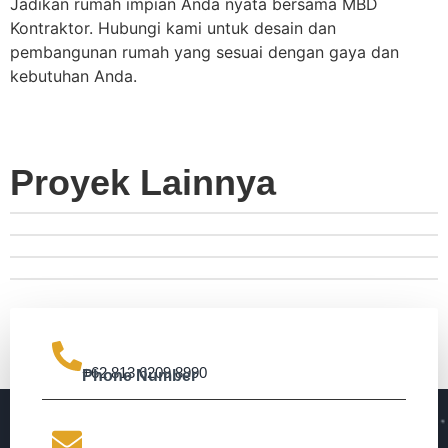
Jadikan rumah impian Anda nyata bersama MBD
Kontraktor. Hubungi kami untuk desain dan
pembangunan rumah yang sesuai dengan gaya dan
kebutuhan Anda.
Proyek Lainnya
+62 813 6209 8990
Phone Number