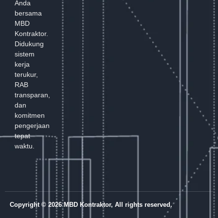
Anda
bersama
MBD
Kontraktor.
Didukung
sistem
kerja
terukur,
RAB
transparan,
dan
komitmen
pengerjaan
tepat
waktu.
Copyright © 2026 MBD Kontraktor, All rights reserved.