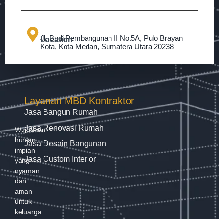
Jl. Budi Pembangunan II No.5A, Pulo Brayan
Location
Kota, Kota Medan, Sumatera Utara 20238
Layanan MBD Kontraktor
Jasa Bangun Rumah
Jasa Renovasi Rumah
Wujudkan
hunian
Jasa Desain Bangunan
impian
Jasa Custom Interior
yang
nyaman
dan
aman
untuk
keluarga