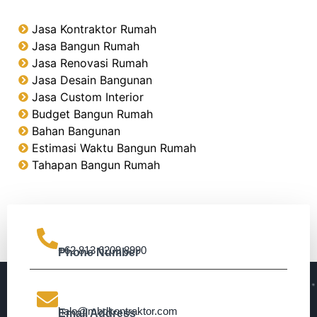
Jasa Kontraktor Rumah
Jasa Bangun Rumah
Jasa Renovasi Rumah
Jasa Desain Bangunan
Jasa Custom Interior
Budget Bangun Rumah
Bahan Bangunan
Estimasi Waktu Bangun Rumah
Tahapan Bangun Rumah
+62 813 6209 8990
Phone Number
halo@mbdkontraktor.com
Email Address