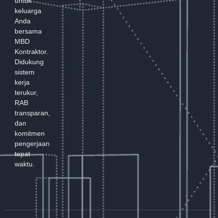
untuk
keluarga
Anda
bersama
MBD
Kontraktor.
Didukung
sistem
kerja
terukur,
RAB
transparan,
dan
komitmen
pengerjaan
tepat
waktu.