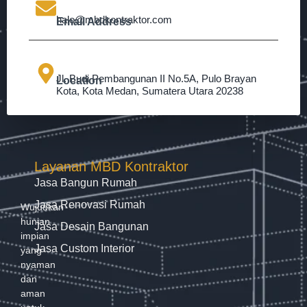
halo@mbdkontraktor.com
Email Address
Jl. Budi Pembangunan II No.5A, Pulo Brayan
Location
Kota, Kota Medan, Sumatera Utara 20238
Layanan MBD Kontraktor
Jasa Bangun Rumah
Jasa Renovasi Rumah
Wujudkan
hunian
Jasa Desain Bangunan
impian
Jasa Custom Interior
yang
nyaman
dan
aman