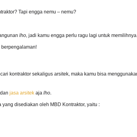
ontraktor? Tapi engga nemu – nemu?
bangunan
lho
, jadi kamu engga perlu ragu lagi untuk memilihnya
n berpengalaman!
ri kontraktor sekaligus arsitek, maka kamu bisa menggunaka
dan
jasa arsitek
aja
lho
.
 yang disediakan oleh MBD Kontraktor, yaitu :