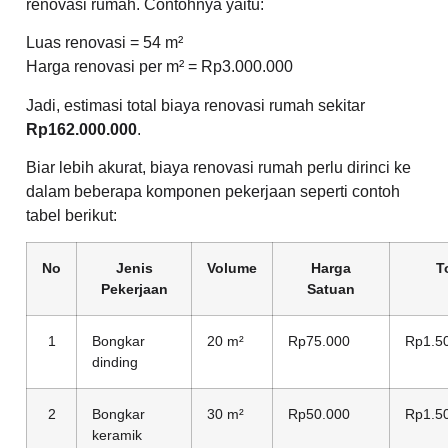
renovasi rumah. Contohnya yaitu:
Luas renovasi = 54 m²
Harga renovasi per m² = Rp3.000.000
Jadi, estimasi total biaya renovasi rumah sekitar
Rp162.000.000
.
Biar lebih akurat, biaya renovasi rumah perlu dirinci ke
dalam beberapa komponen pekerjaan seperti contoh
tabel berikut:
No
Jenis
Volume
Harga
T
Pekerjaan
Satuan
1
Bongkar
20 m²
Rp75.000
Rp1.5
dinding
2
Bongkar
30 m²
Rp50.000
Rp1.5
keramik