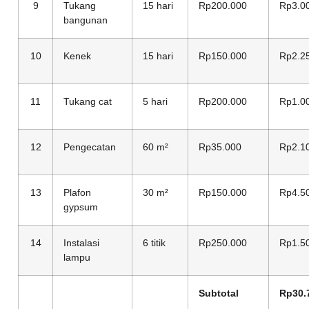
9
Tukang
15 hari
Rp200.000
Rp3.0
bangunan
10
Kenek
15 hari
Rp150.000
Rp2.2
11
Tukang cat
5 hari
Rp200.000
Rp1.0
12
Pengecatan
60 m²
Rp35.000
Rp2.1
13
Plafon
30 m²
Rp150.000
Rp4.5
gypsum
14
Instalasi
6 titik
Rp250.000
Rp1.5
lampu
Subtotal
Rp30.