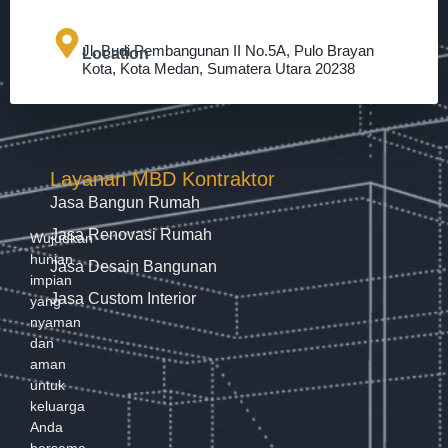
Jl. Budi Pembangunan II No.5A, Pulo Brayan
Location
Kota, Kota Medan, Sumatera Utara 20238
Layanan MBD Kontraktor
Jasa Bangun Rumah
Jasa Renovasi Rumah
Wujudkan
hunian
Jasa Desain Bangunan
impian
Jasa Custom Interior
yang
nyaman
dan
aman
untuk
keluarga
Anda
bersama