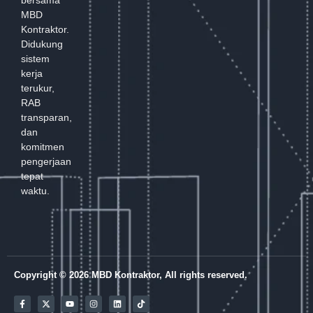
MBD
Kontraktor.
Didukung
sistem
kerja
terukur,
RAB
transparan,
dan
komitmen
pengerjaan
tepat
waktu.
Copyright © 2026 MBD Kontraktor, All rights reserved.