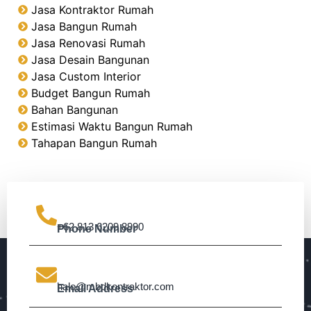
Jasa Kontraktor Rumah
Jasa Bangun Rumah
Jasa Renovasi Rumah
Jasa Desain Bangunan
Jasa Custom Interior
Budget Bangun Rumah
Bahan Bangunan
Estimasi Waktu Bangun Rumah
Tahapan Bangun Rumah
+62 813 6209 8990
Phone Number
halo@mbdkontraktor.com
Email Address