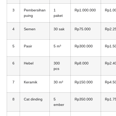
3
Pembersihan
1
Rp1.000.000
Rp1.0
puing
paket
4
Semen
30 sak
Rp75.000
Rp2.2
5
Pasir
5 m³
Rp300.000
Rp1.5
6
Hebel
300
Rp8.000
Rp2.4
pcs
7
Keramik
30 m²
Rp150.000
Rp4.5
8
Cat dinding
5
Rp350.000
Rp1.7
ember